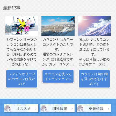
最新記事
シフォンオリーブの
カラコンとはカラー
私はいつもカラコン
カラコンは商品とし
コンタクトのことで
を選ぶ時、旬の物を
てもなかなか良いと
す。
選ぶようにしていま
言う評判があるので
通常のコンタクトレ
す。
いちど検索をかけて
ンズは無色透明です
やっぱり新しい物の
どのような …
が、カラーコンタ …
方が今のニーズに …
シフォンオリーブ
カラコンを使って
カラコンは旬の物
のカラコンは良い
イメージチェンジ
を選ぶのがおすす
ので
めです